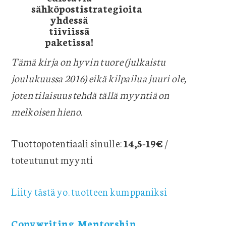
sähköpostistrategioita
yhdessä
tiiviissä
paketissa!
Tämä kirja on hyvin tuore (julkaistu
joulukuussa 2016) eikä kilpailua juuri ole,
joten tilaisuus tehdä tällä myyntiä on
melkoisen hieno.
Tuottopotentiaali sinulle:
14,5-19€
/
toteutunut myynti
Liity tästä yo. tuotteen kumppaniksi
Copywriting Mentorship