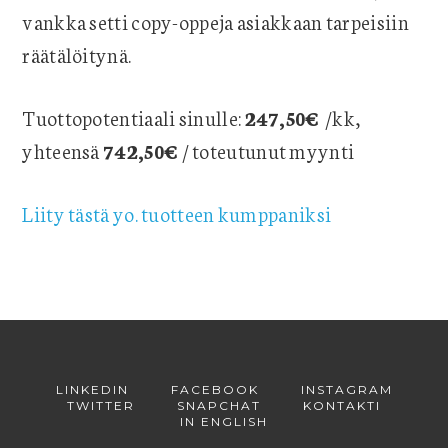
vankka setti copy-oppeja asiakkaan tarpeisiin
räätälöitynä.
Tuottopotentiaali sinulle:
247,50€
/kk,
yhteensä
742,50€
/ toteutunut myynti
Liity tästä yo. tuotteen kumppaniksi
LINKEDIN
FACEBOOK
INSTAGRAM
TWITTER
SNAPCHAT
KONTAKTI
IN ENGLISH