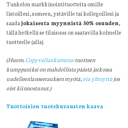
Tunkelon markkinointituotteita omille
listoillesi, someen, ystäville tai kollegoillesi ja
saada
jokaisesta myynnistä 50% osuuden
,
tällä hetkellä se tilaisuus on saatavilla kolmelle
tuotteelle (alla).
(Huom.
Copyvallankumous
-tuotteen
kumppaniksi on mahdollista päästä jatkossa
uudelleenlanseerauksen myötä,
ota yhteyttä
jos
olet kiinnostunut.)
Tuottoisien tuotekuvausten kaava