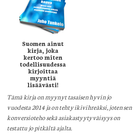
Suomen ainut
kirja, joka
kertoo miten
todellisuudessa
kirjoittaa
myyntiä
lisäävästi!
Tämä kirja on myynyt tasaisen hyvin jo
vuodesta 2014 ja on tehty ikivihreäksi, joten sen
konversioteho sekä asiakastyytyväisyys on
testattu jo pitkältä ajalta.