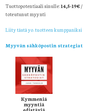
Tuottopotentiaali sinulle:
14,5-19€
/
toteutunut myynti
Liity tästä yo. tuotteen kumppaniksi
Myyvän sähköpostin strategiat
Kymmeniä
myyntiä
edistäviä