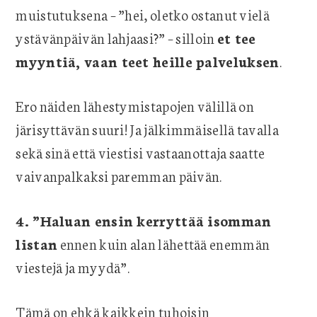
muistutuksena – ”hei, oletko ostanut vielä
ystävänpäivän lahjaasi?” – silloin
et tee
myyntiä, vaan teet heille palveluksen
.
Ero näiden lähestymistapojen välillä on
järisyttävän suuri! Ja jälkimmäisellä tavalla
sekä sinä että viestisi vastaanottaja saatte
vaivanpalkaksi paremman päivän.
4. ”Haluan ensin kerryttää isomman
listan
ennen kuin alan lähettää enemmän
viestejä ja myydä”.
Tämä on ehkä kaikkein tuhoisin