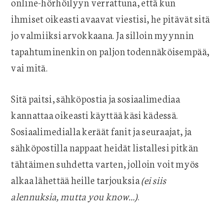
online-hörhöilyyn verrattuna, että kun
ihmiset oikeasti avaavat viestisi, he pitävät sitä
jo valmiiksi arvokkaana. Ja silloin myynnin
tapahtuminenkin on paljon todennäköisempää,
vai mitä.
Sitä paitsi, sähköpostia ja sosiaalimediaa
kannattaa oikeasti käyttää käsi kädessä.
Sosiaalimedialla keräät fanit ja seuraajat, ja
sähköpostilla nappaat heidät listallesi pitkän
tähtäimen suhdetta varten, jolloin voit myös
alkaa lähettää heille tarjouksia
(ei siis
alennuksia, mutta you know…)
.