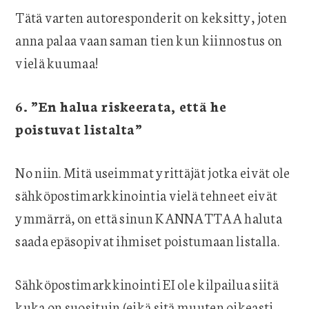
Tätä varten autoresponderit on keksitty, joten
anna palaa vaan saman tien kun kiinnostus on
vielä kuumaa!
6. ”En halua riskeerata, että he
poistuvat listalta”
No niin. Mitä useimmat yrittäjät jotka eivät ole
sähköpostimarkkinointia vielä tehneet eivät
ymmärrä, on että sinun KANNATTAA haluta
saada epäsopivat ihmiset poistumaan listalla.
Sähköpostimarkkinointi EI ole kilpailua siitä
kuka on suosituin (eikä sitä muuten oikeasti