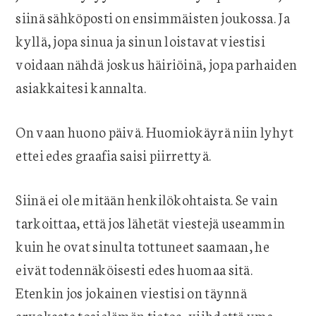
siinä sähköposti on ensimmäisten joukossa. Ja
kyllä, jopa sinua ja sinun loistavat viestisi
voidaan nähdä joskus häiriöinä, jopa parhaiden
asiakkaitesi kannalta.
On vaan huono päivä. Huomiokäyrä niin lyhyt
ettei edes graafia saisi piirrettyä.
Siinä ei ole mitään henkilökohtaista. Se vain
tarkoittaa, että jos lähetät viestejä useammin
kuin he ovat sinulta tottuneet saamaan, he
eivät todennäköisesti edes huomaa sitä.
Etenkin jos jokainen viestisi on täynnä
arvokasta tosielämän tietoa, viihdettä yms.