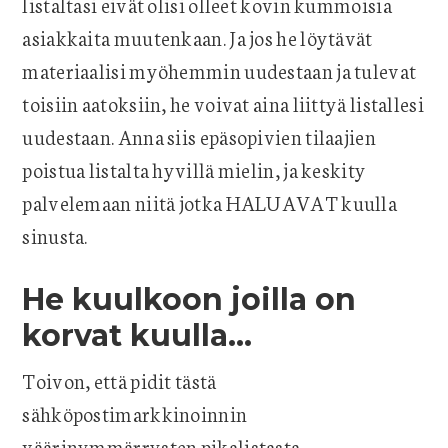
listaltasi eivät olisi olleet kovin kummoisia
asiakkaita muutenkaan. Ja jos he löytävät
materiaalisi myöhemmin uudestaan ja tulevat
toisiin aatoksiin, he voivat aina liittyä listallesi
uudestaan. Anna siis epäsopivien tilaajien
poistua listalta hyvillä mielin, ja keskity
palvelemaan niitä jotka HALUAVAT kuulla
sinusta.
He kuulkoon joilla on
korvat kuulla…
Toivon, että pidit tästä
sähköpostimarkkinoinnin
väärinymmärrysten pikalistasta.