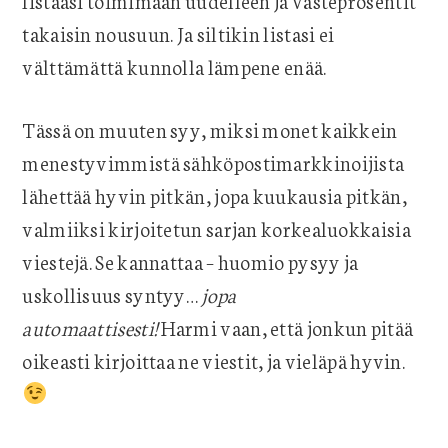
listaasi toimimaan uudelleen ja vasteprosentit
takaisin nousuun. Ja siltikin listasi ei
välttämättä kunnolla lämpene enää.
Tässä on muuten syy, miksi monet kaikkein
menestyvimmistä sähköpostimarkkinoijista
lähettää hyvin pitkän, jopa kuukausia pitkän,
valmiiksi kirjoitetun sarjan korkealuokkaisia
viestejä. Se kannattaa – huomio pysyy ja
uskollisuus syntyy…
jopa
automaattisesti!
Harmi vaan, että jonkun pitää
oikeasti kirjoittaa ne viestit, ja vieläpä hyvin.