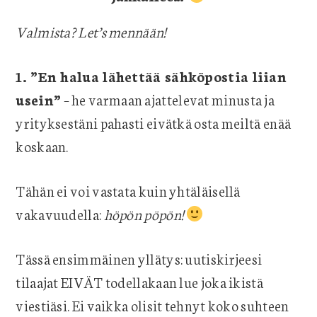
Valmista? Let’s mennään!
1. ”En halua lähettää sähköpostia liian
usein”
– he varmaan ajattelevat minusta ja
yrityksestäni pahasti eivätkä osta meiltä enää
koskaan.
Tähän ei voi vastata kuin yhtäläisellä
vakavuudella:
höpön pöpön!
Tässä ensimmäinen yllätys: uutiskirjeesi
tilaajat EIVÄT todellakaan lue joka ikistä
viestiäsi. Ei vaikka olisit tehnyt koko suhteen