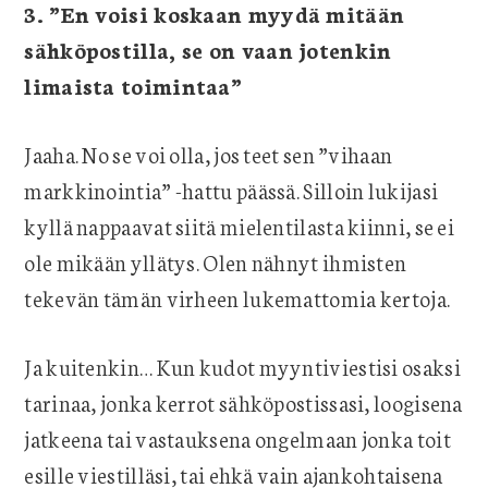
3. ”En voisi koskaan myydä mitään
sähköpostilla, se on vaan jotenkin
limaista toimintaa”
Jaaha. No se voi olla, jos teet sen ”vihaan
markkinointia” -hattu päässä. Silloin lukijasi
kyllä nappaavat siitä mielentilasta kiinni, se ei
ole mikään yllätys. Olen nähnyt ihmisten
tekevän tämän virheen lukemattomia kertoja.
Ja kuitenkin… Kun kudot myyntiviestisi osaksi
tarinaa, jonka kerrot sähköpostissasi, loogisena
jatkeena tai vastauksena ongelmaan jonka toit
esille viestilläsi, tai ehkä vain ajankohtaisena