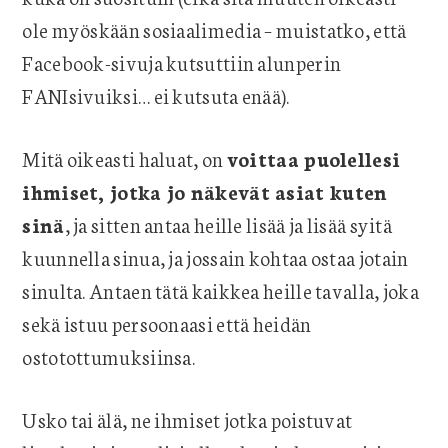
ole myöskään sosiaalimedia – muistatko, että
Facebook-sivuja kutsuttiin alunperin
FANIsivuiksi… ei kutsuta enää).
Mitä oikeasti haluat, on
voittaa puolellesi
ihmiset, jotka jo näkevät asiat kuten
sinä
, ja sitten antaa heille lisää ja lisää syitä
kuunnella sinua, ja jossain kohtaa ostaa jotain
sinulta. Antaen tätä kaikkea heille tavalla, joka
sekä istuu persoonaasi että heidän
ostotottumuksiinsa.
Usko tai älä, ne ihmiset jotka poistuvat