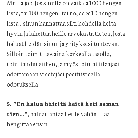
Mutta joo. Jos sinulla on vaikka 1000 hengen
lista, tai 100 hengen.. tai no, edes 10 hengen
lista… sinun kannattaa silti kohdella heitä
hyvin ja lähettää heille arvokasta tietoa, josta
haluat heidän sinun ja yrityksesi tuntevan.
Silloin toimit itse aina korkealla tasolla,
totuttaudut siihen, ja myös totutat tilaajasi
odottamaan viestejäsi positiivisella
odotuksella.
5. ”En halua häiritä heitä heti saman
tien…”
, haluan antaa heille vähän tilaa
hengittää ensin.