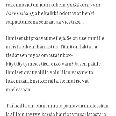
rakennusjutun juuri oikein
(mikä on hyvin
harvinaista)
ja he kaikki odottavat henki
salpautuneena seuraavaa viestiäsi…
Ihmiset skippaavat meilejä. Se on useimmille
meistä oikein harrastus. Tämä on fakta, ja
tiedät sen myös omasta inbox-
käyttäytymisestäsi, eikö vain? Ja sen päälle,
ihmiset ovat välillä vain liian väsyneitä
lukemaan. Ensi kerralla, he mutisevat
mielessään.
Tai heillä on jotain muuta painavaa mielessään
ja silloin täytyy karsia häiriöt ympäristöstä ja