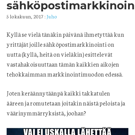
sähköpostimarkkinoin
5 lokakuun, 2017
:
Juho
Kyllä se vielä tänäkin päivänä ihmetyttää kun
yrittäjät joille sähköpostimarkkinointi on
uutta (kyllä, heitä on vieläkin) esittelevät
vastahakoisuuttaan tämän kaikkien aikojen
tehokkaimman markkinointimuodon edessä.
Joten keräännytäänpä kaikki takkatulen
ääreen ja romutetaan joitakin näistä peloista ja
väärinymmärryksistä, joohan?