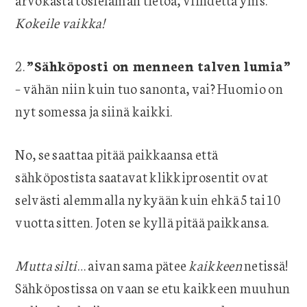
Kokeile vaikka!
2.
”Sähköposti on menneen talven lumia”
– vähän niin kuin tuo sanonta, vai? Huomio on
nyt somessa ja siinä kaikki.
No, se saattaa pitää paikkaansa että
sähköpostista saatavat klikkiprosentit ovat
selvästi alemmalla nykyään kuin ehkä 5 tai 10
vuotta sitten. Joten se kyllä pitää paikkansa.
Mutta silti
… aivan sama pätee
kaikkeen
netissä!
Sähköpostissa on vaan se etu kaikkeen muuhun