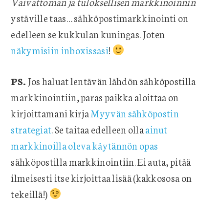
Vaivattoman ja tuloksellisen markkinoinnin
ystäville taas… sähköpostimarkkinointi on
edelleen se kukkulan kuningas. Joten
näkymisiin inboxissasi
!
PS.
Jos haluat lentävän lähdön sähköpostilla
markkinointiin, paras paikka aloittaa on
kirjoittamani kirja
Myyvän sähköpostin
strategiat
. Se taitaa edelleen olla
ainut
markkinoilla oleva käytännön opas
sähköpostilla markkinointiin. Ei auta, pitää
ilmeisesti itse kirjoittaa lisää (kakkososa on
tekeillä!)