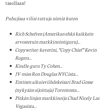
tasollaan!
Puhujissa vilisi tuttuja nimiä kuten
Rich Schefren (Amerikan ehkä kaikkein
arvostetuin markkinointiguru)…
C
opywriter-kaverini, ”Copy Chief” Kevin
Rogers…
Kindle-guru Ty Cohen…
JV-mies Ron Douglas NYC:ista…
Entinen aikuisviihdekeisari Brad Gosse
(nykyään sijoittaja) Torontosta…
Pitkän linjan markkinoija Chad Nicely Las
Vegasista…