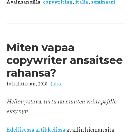
Avainsanoilla:
copywriting
,
italia
,
seminaari
Miten vapaa
copywriter ansaitsee
rahansa?
16 huhtikuun, 2018
:
Juho
Hellou ystävä, tuttu tai muuten vain apajille
eksynyt!
Edellisessä artikkelissa
availin hieman sitä