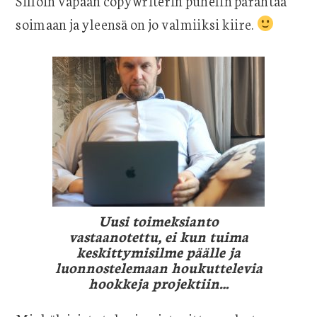
Silloin vapaan copywriterin puhelin pärähtää
soimaan ja yleensä on jo valmiiksi kiire.
Uusi toimeksianto
vastaanotettu, ei kun tuima
keskittymisilme päälle ja
luonnostelemaan houkuttelevia
hookkeja projektiin…