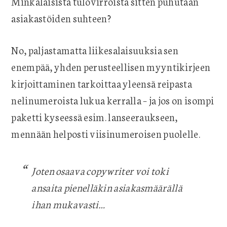
Minkälaisista tulovirroista sitten puhutaan
asiakastöiden suhteen?
No, paljastamatta liikesalaisuuksia sen
enempää, yhden perusteellisen myyntikirjeen
kirjoittaminen tarkoittaa yleensä reipasta
nelinumeroista lukua kerralla – ja jos on isompi
paketti kyseessä esim. lanseeraukseen,
mennään helposti viisinumeroisen puolelle.
Joten osaava copywriter voi toki
ansaita pienelläkin asiakasmäärällä
ihan mukavasti…