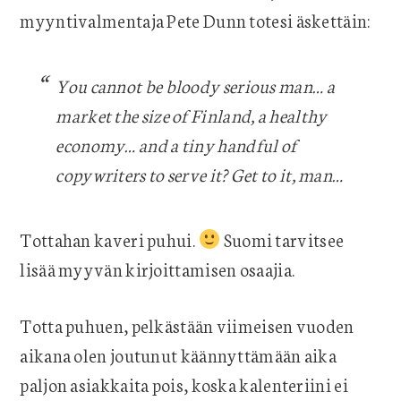
myyntivalmentaja Pete Dunn totesi äskettäin:
You cannot be bloody serious man… a
market the size of Finland, a healthy
economy… and a tiny handful of
copywriters to serve it? Get to it, man…
Tottahan kaveri puhui.
Suomi tarvitsee
lisää myyvän kirjoittamisen osaajia.
Totta puhuen, pelkästään viimeisen vuoden
aikana olen joutunut käännyttämään aika
paljon asiakkaita pois, koska kalenteriini ei