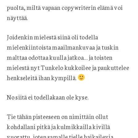
puolta, miltä vapaan copywriterin elämä voi
näyttää.
Joidenkin mielestä siinä oli todella
mielenkiintoista maailmankuvaa ja tuskin
malttaa odottaa kuulla jatkoa… ja toisten
mielestä nyt Tunkelo kukkoilee ja paukuttelee
henkseleitä ihan kympillä.
No siitä ei todellakaan ole kyse.
Tie tähän pisteeseen on nimittäin ollut
kohdallani pitkä ja kulmikkailla kivillä
vuorattu, joten samalle tielle haikailevia