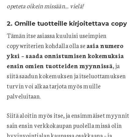
opeteta oikein missään… vielä!
2. Omille tuotteille kirjoitettava copy
Tämän itse asiassa kuuluisi useimpien
copywriterien kohdalla olla se
asia numero
yksi – saada onnistumisen kokemuksia
ensin omien tuotteiden myynnissä
, ja
siitä saadun kokemuksen ja itseluottamuksen
turvin voi alkaa tarjota myös muille
palveluitaan.
Siitä aloitin myös itse, ja ensimmäiset myynnit
sain ensin verkkokaupan puolella missä olin
hyvinvointialan kaupassa osakkaana – ja