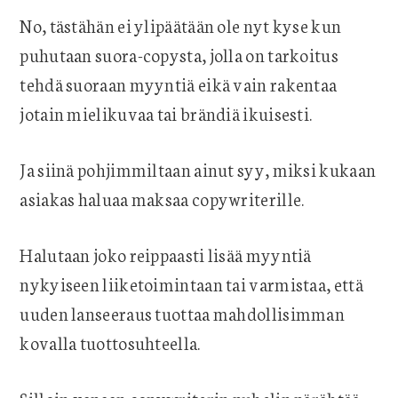
No, tästähän ei ylipäätään ole nyt kyse kun
puhutaan suora-copysta, jolla on tarkoitus
tehdä suoraan myyntiä eikä vain rakentaa
jotain mielikuvaa tai brändiä ikuisesti.
Ja siinä pohjimmiltaan ainut syy, miksi kukaan
asiakas haluaa maksaa copywriterille.
Halutaan joko reippaasti lisää myyntiä
nykyiseen liiketoimintaan tai varmistaa, että
uuden lanseeraus tuottaa mahdollisimman
kovalla tuottosuhteella.