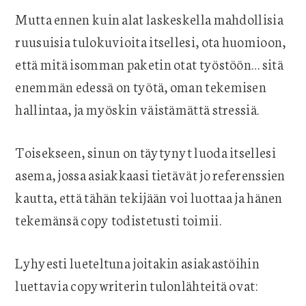
Mutta ennen kuin alat laskeskella mahdollisia
ruusuisia tulokuvioita itsellesi, ota huomioon,
että mitä isomman paketin otat työstöön… sitä
enemmän edessä on työtä, oman tekemisen
hallintaa, ja myöskin väistämättä stressiä.
Toisekseen, sinun on täytynyt luoda itsellesi
asema, jossa asiakkaasi tietävät jo referenssien
kautta, että tähän tekijään voi luottaa ja hänen
tekemänsä copy todistetusti toimii.
Lyhyesti lueteltuna joitakin asiakastöihin
luettavia copywriterin tulonlähteitä ovat: