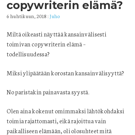
copywriterin elämä?
6 huhtikuun, 2018
:
Juho
Miltä oikeasti näyttää kansainvälisesti
toimivan copywriterin elämä –
todellisuudessa?
Miksi ylipäätään korostan kansainvälisyyttä?
No paristakin painavasta syystä.
Olen aina kokenut omimmaksi lähtökohdaksi
toimia rajattomasti, eikä rajoittua vain
paikalliseen elämään, oli olosuhteet mitä