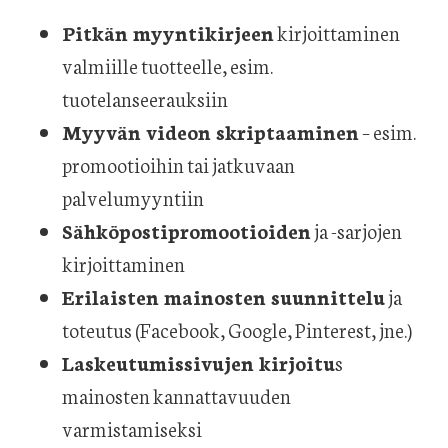
Pitkän myyntikirjeen
kirjoittaminen
valmiille tuotteelle, esim.
tuotelanseerauksiin
Myyvän videon skriptaaminen
– esim.
promootioihin tai jatkuvaan
palvelumyyntiin
Sähköpostipromootioiden
ja -sarjojen
kirjoittaminen
Erilaisten mainosten suunnittelu
ja
toteutus (Facebook, Google, Pinterest, jne.)
Laskeutumissivujen kirjoitu
s
mainosten kannattavuuden
varmistamiseksi