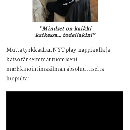
”Mindset on kaikki
kaikessa… todellakin!”
Mutta tyrkkäähän NYT play-nappia alla ja
katso tärkeimmät tuomiseni
markkinointimaailman absoluuttiselta
huipulta: