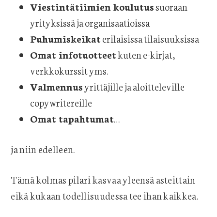
Viestintätiimien koulutus
suoraan
yrityksissä ja organisaatioissa
Puhumiskeikat
erilaisissa tilaisuuksissa
Omat infotuotteet
kuten e-kirjat,
verkkokurssit yms.
Valmennus
yrittäjille ja aloitteleville
copywritereille
Omat tapahtumat
…
ja niin edelleen.
Tämä kolmas pilari kasvaa yleensä asteittain
eikä kukaan todellisuudessa tee ihan kaikkea.