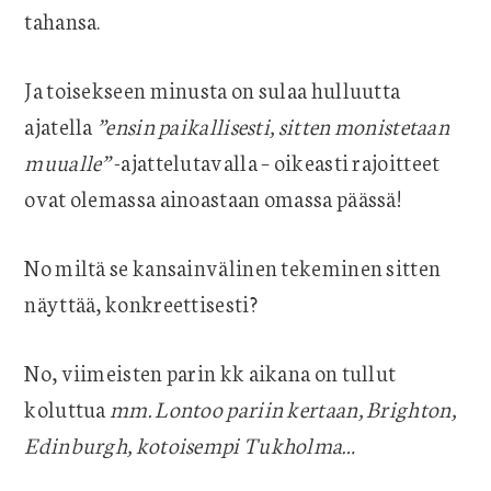
tahansa.
Ja toisekseen minusta on sulaa hulluutta
ajatella
”ensin paikallisesti, sitten monistetaan
muualle”
-ajattelutavalla – oikeasti rajoitteet
ovat olemassa ainoastaan omassa päässä!
No miltä se kansainvälinen tekeminen sitten
näyttää, konkreettisesti?
No, viimeisten parin kk aikana on tullut
koluttua
mm. Lontoo pariin kertaan, Brighton,
Edinburgh, kotoisempi Tukholma…