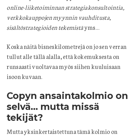
online-liiketoiminnan strategiakonsultointia,
verkkokauppojen myynnin vauhditusta,
sisältöstrategioiden tekemistä
yms…
Koska näitä bisneskilometrejä on jo sen verran
tullut alle tällä alalla, että kokemuksesta on
runsaasti vuoltavaa myös siihen kuuluisaan
isoon kuvaan.
Copyn ansaintakolmio on
selvä… mutta missä
tekijät?
Mutta yksinkertaistettuna tämä kolmio on